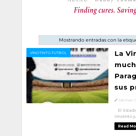
Mostrando entradas con la etiq
La Vi
VINOTINTO FUTBOL
mucha
Parag
sus p
German C
El Estadi
Vinotinto j
Read Mo