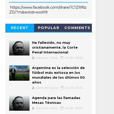
https://www.facebook.com/share/1C1ZRf6z
ZD/?mibextid=wwXIfr
RECENT
POPULAR
COMMENTS
Ha fallecido, no muy
cristianamente, la Corte
Penal Internacional
German Carias
Jul 30, 2026
Argentina es la selección de
fútbol más exitosa en los
mundiales de los últimos 50
años
German Carias
Jul 26, 2026
Agenda para las llamadas
Mesas Técnicas
German Carias
Jul 22, 2026