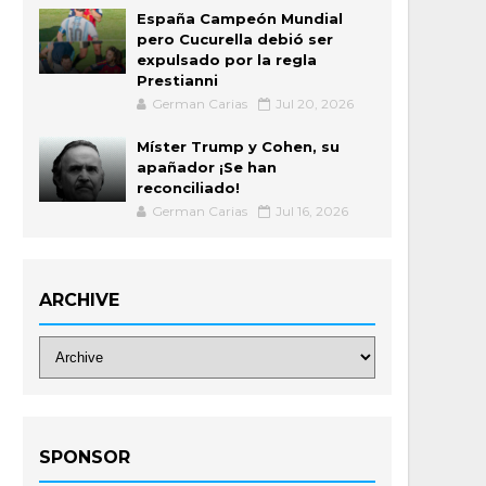
España Campeón Mundial
pero Cucurella debió ser
expulsado por la regla
Prestianni
German Carias
Jul 20, 2026
Míster Trump y Cohen, su
apañador ¡Se han
reconciliado!
German Carias
Jul 16, 2026
ARCHIVE
SPONSOR