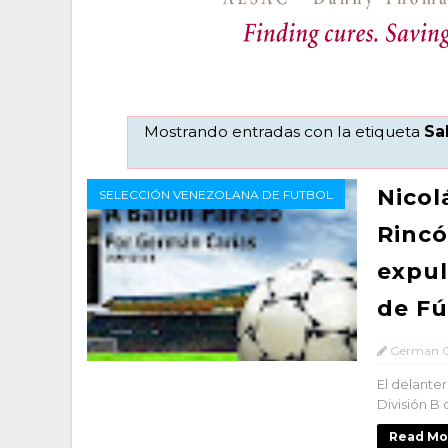
Mostrando entradas con la etiqueta
Sa
Nicol
SELECCIÓN VENEZOLANA DE FUTBOL
Rincó
expul
de Fú
German C
El delante
División B 
Read Mo