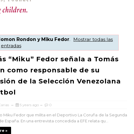
lomon Rondon y Miku Fedor
.
Mostrar todas las
entradas
ás “Miku” Fedor señala a Tomás
n como responsable de su
sión de la Selección Venezolana
tbol
arias
5 years ago
0
ro Miku Fedor que milita en el Deportivo La Coruña de la Segunda
de España. En una entrevista concedida a EFE relata qu...
re »