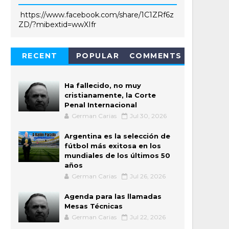
https://www.facebook.com/share/1C1ZRf6z
ZD/?mibextid=wwXIfr
RECENT
POPULAR
COMMENTS
Ha fallecido, no muy
cristianamente, la Corte
Penal Internacional
German Carias
Jul 30, 2026
Argentina es la selección de
fútbol más exitosa en los
mundiales de los últimos 50
años
German Carias
Jul 26, 2026
Agenda para las llamadas
Mesas Técnicas
German Carias
Jul 22, 2026