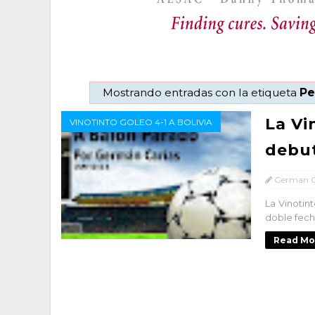
Mostrando entradas con la etiqueta
Pe
La Vi
VINOTINTO GOLEO 4-1 A BOLIVIA
debut
German C
La Vinotin
doble fech
Read Mo