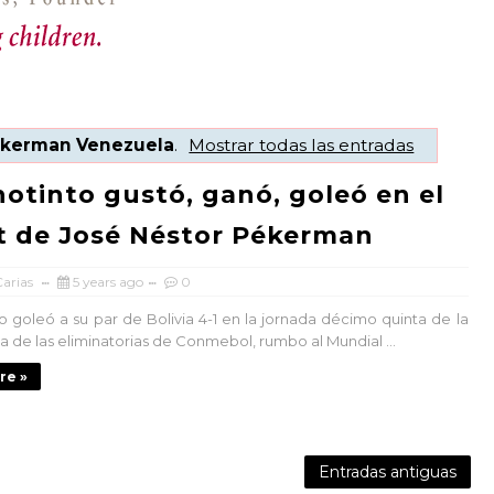
kerman Venezuela
.
Mostrar todas las entradas
notinto gustó, ganó, goleó en el
 de José Néstor Pékerman
arias
5 years ago
0
to goleó a su par de Bolivia 4-1 en la jornada décimo quinta de la
a de las eliminatorias de Conmebol, rumbo al Mundial ...
re »
Entradas antiguas