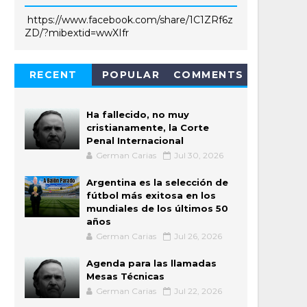
https://www.facebook.com/share/1C1ZRf6z
ZD/?mibextid=wwXIfr
RECENT
POPULAR
COMMENTS
Ha fallecido, no muy
cristianamente, la Corte
Penal Internacional
German Carias
Jul 30, 2026
Argentina es la selección de
fútbol más exitosa en los
mundiales de los últimos 50
años
German Carias
Jul 26, 2026
Agenda para las llamadas
Mesas Técnicas
German Carias
Jul 22, 2026