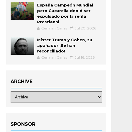
España Campeón Mundial
pero Cucurella debió ser
expulsado por la regla
Prestianni
German Carias
Jul 20, 2026
Míster Trump y Cohen, su
apañador ¡Se han
reconciliado!
German Carias
Jul 16, 2026
ARCHIVE
SPONSOR