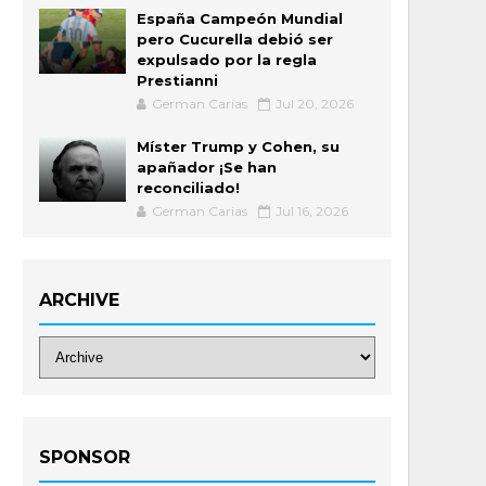
España Campeón Mundial
pero Cucurella debió ser
expulsado por la regla
Prestianni
German Carias
Jul 20, 2026
Míster Trump y Cohen, su
apañador ¡Se han
reconciliado!
German Carias
Jul 16, 2026
ARCHIVE
SPONSOR