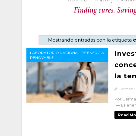
Mostrando entradas con la etiqueta
e
Inves
LABORATORIO NACIONAL DE ENERGÍA
RENOVABLE
conce
la te
German C
Por Germán
. — La ener
Read Mo