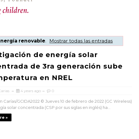
nergía renovable
.
Mostrar todas las entradas
tigación de energía solar
ntrada de 3ra generación sube
mperatura en NREL
arias
4 years ago
0
 Carías/GCIDA2022 ©️ Jueves 10 de febrero de 2022 (GC Wireless)
gía solar concentrada (CSP por sus siglas en inglés) ha...
re »