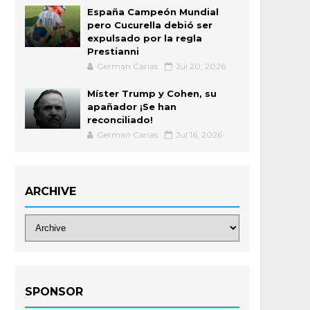
España Campeón Mundial
pero Cucurella debió ser
expulsado por la regla
Prestianni
German Carias
Jul 20, 2026
Míster Trump y Cohen, su
apañador ¡Se han
reconciliado!
German Carias
Jul 16, 2026
ARCHIVE
SPONSOR