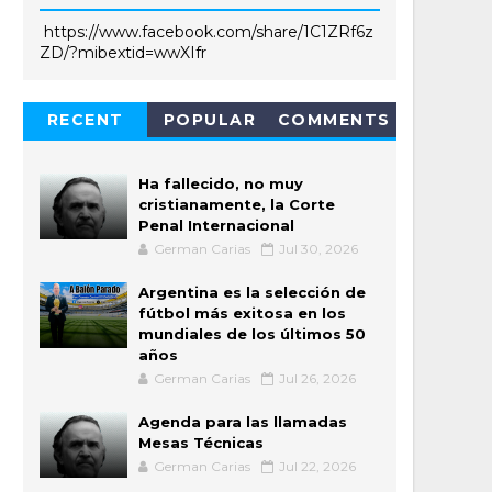
https://www.facebook.com/share/1C1ZRf6z
ZD/?mibextid=wwXIfr
RECENT
POPULAR
COMMENTS
Ha fallecido, no muy
cristianamente, la Corte
Penal Internacional
German Carias
Jul 30, 2026
Argentina es la selección de
fútbol más exitosa en los
mundiales de los últimos 50
años
German Carias
Jul 26, 2026
Agenda para las llamadas
Mesas Técnicas
German Carias
Jul 22, 2026