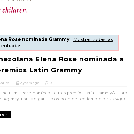
ena Rose nominada Grammy
.
Mostrar todas las
entradas
nezolana Elena Rose nominada a
premios Latin Grammy
arias
2 years ago
0
lana Elena Rose nominada a tres premios Latin Grammy®. Foto
S Agency. Fort Morgan, Colorado 19 de septiembre de 2024 (GC
re »