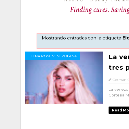
Mostrando entradas con la etiqueta
El
La ve
ELENA ROSE VENEZOLANA
tres 
German C
La venezo
Cortesía M
...
Read Mo