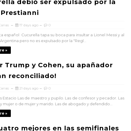
ella debió ser expulsado por la
 Prestianni
arias
17 days ago
0
ta español Cucurella tapa su boca para insultar a Lionel Messi y al
Argentina pero no es expulsado por la "Regl...
re »
r Trump y Cohen, su apañador
an reconciliado!
arias
21 days ago
0
 Estacio Las de maestro y pupilo. Las de confesor y pecador. Las
y mujer o de mujer y marido. Las de abogado y defendido...
re »
uatro mejores en las semifinales