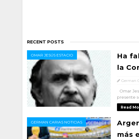
RECENT POSTS
Ha fa
OMAR JESÚS ESTACIO
la Co
German C
Omar Jesús
presente se
Read Mo
Argen
GERMAN CARIAS NOTICIAS
más e