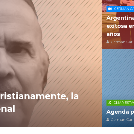
GERMAN CA
Argentina
exitosa e
años
German Cari
ristianamente, la
OMAR ESTA
onal
Agenda pa
German Cari