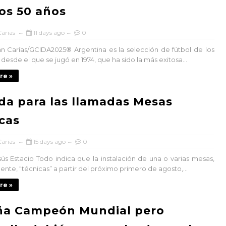
os 50 años
arias
11 days ago
0
 Carías/GCIDA2025® Argentina es la selección de fútbol de los
desde el que se jugó en 1974, que ha sido la más exitosa...
re »
a para las llamadas Mesas
cas
arias
15 days ago
0
 Estacio Todo indica que la instalación de una o varias mesas,
nte, “técnicas” a partir del próximo primero de agosto,...
re »
ña Campeón Mundial pero