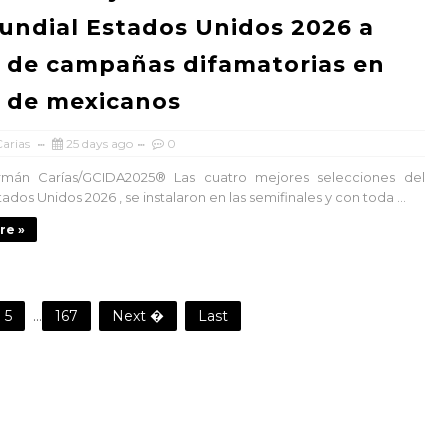
undial Estados Unidos 2026 a
 de campañas difamatorias en
 de mexicanos
arias
25 days ago
0
n Carías/GCIDA2025® Las cuatro mejores selecciones del
ados Unidos 2026 , se instalaron en las semifinales y con toda ...
re »
5
...
167
Next �
Last