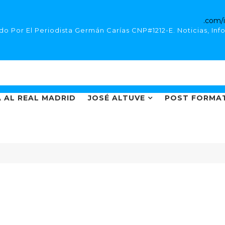
o Por El Periodista Germán Carías CNP#1212-E. Noticias, Inf
 AL REAL MADRID
JOSÉ ALTUVE
POST FORMA