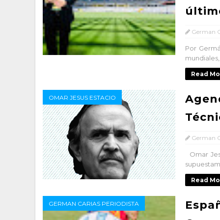
últim
German C
Por Germán
mundiales, 
Read Mo
Agend
OMAR JESUS ESTACIO
Técni
German C
Omar Jesús
supuestame
Read Mo
Espa
GERMAN CARIAS PERIODISTA