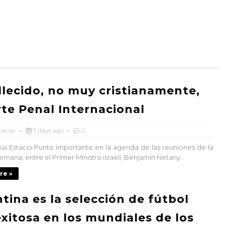
llecido, no muy cristianamente,
rte Penal Internacional
arias
7 days ago
0
 Estacio Punto importante en la agenda de las reuniones de la
mana, entre el Primer Ministro israelí, Benjamín Netany...
re »
tina es la selección de fútbol
xitosa en los mundiales de los