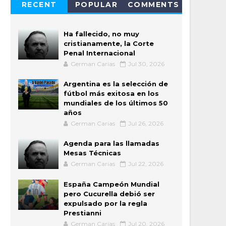
RECENT
POPULAR
COMMENTS
Ha fallecido, no muy
cristianamente, la Corte
Penal Internacional
German Carias
Jul 30, 2026
Argentina es la selección de
fútbol más exitosa en los
mundiales de los últimos 50
años
German Carias
Jul 26, 2026
Agenda para las llamadas
Mesas Técnicas
German Carias
Jul 22, 2026
España Campeón Mundial
pero Cucurella debió ser
expulsado por la regla
Prestianni
German Carias
Jul 20, 2026