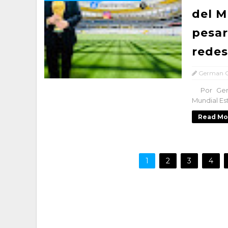
del M
pesar
redes
German C
Por Germá
Mundial Est
Read Mo
1
2
3
4