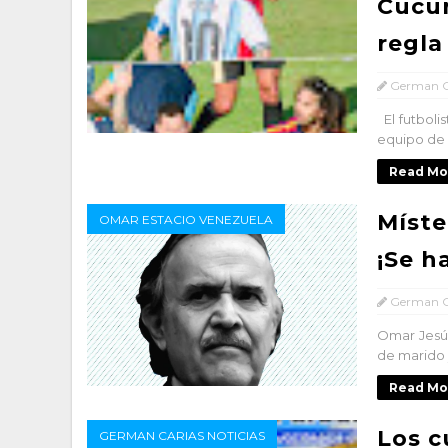
Cucur
regla
German C
El futbolis
equipo de 
Read Mo
Míste
OMAR ESTACIO VENEZUELA
¡Se h
German C
Omar Jesús
de marido 
Read Mo
Los c
GERMAN CARIAS NOTICIAS