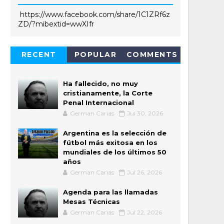
https://www.facebook.com/share/1C1ZRf6z
ZD/?mibextid=wwXIfr
RECENT
POPULAR
COMMENTS
Ha fallecido, no muy
cristianamente, la Corte
Penal Internacional
German Carias
Jul 30, 2026
Argentina es la selección de
fútbol más exitosa en los
mundiales de los últimos 50
años
German Carias
Jul 26, 2026
Agenda para las llamadas
Mesas Técnicas
German Carias
Jul 22, 2026