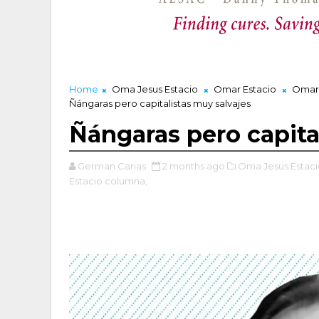
Home
Oma Jesus Estacio
Omar Estacio
Omar 
Ñángaras pero capitalistas muy salvajes
Ñángaras pero capita
German Carias
2 months ago
Oma Jesus Estaci
Estacio columna,