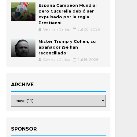
España Campeón Mundial
pero Cucurella debió ser
expulsado por la regla
Prestianni
German Carias
Jul 20, 2026
Míster Trump y Cohen, su
apañador ¡Se han
reconciliado!
German Carias
Jul 16, 2026
ARCHIVE
SPONSOR